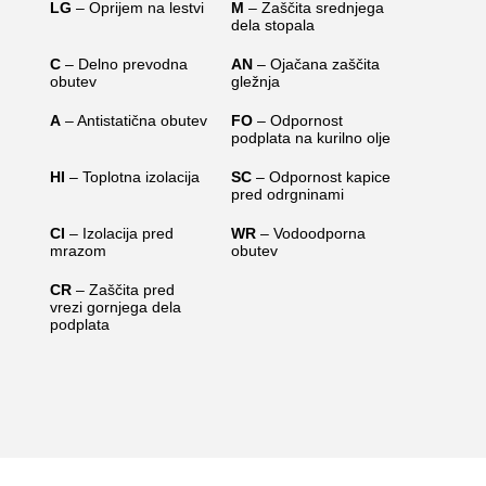
LG
– Oprijem na lestvi
M
– Zaščita srednjega
dela stopala
C
– Delno prevodna
AN
– Ojačana zaščita
obutev
gležnja
A
– Antistatična obutev
FO
– Odpornost
podplata na kurilno olje
HI
– Toplotna izolacija
SC
– Odpornost kapice
pred odrgninami
CI
– Izolacija pred
WR
– Vodoodporna
mrazom
obutev
CR
– Zaščita pred
vrezi gornjega dela
podplata