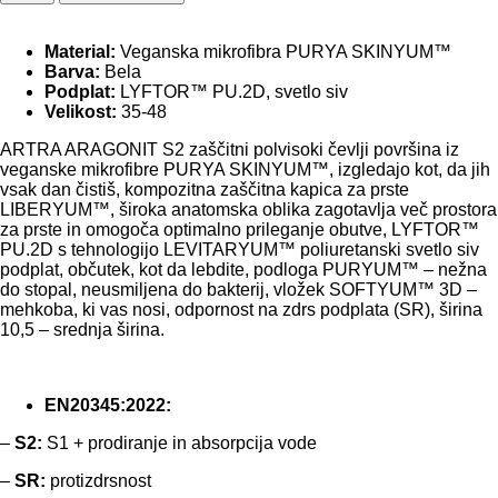
Material:
Veganska mikrofibra PURYA SKINYUM™
Barva:
Bela
Podplat:
LYFTOR™ PU.2D, svetlo siv
Velikost:
35-48
ARTRA ARAGONIT S2 zaščitni polvisoki čevlji površina iz
veganske mikrofibre PURYA SKINYUM™, izgledajo kot, da jih
vsak dan čistiš, kompozitna zaščitna kapica za prste
LIBERYUM™, široka anatomska oblika zagotavlja več prostora
za prste in omogoča optimalno prileganje obutve, LYFTOR™
PU.2D s tehnologijo LEVITARYUM™ poliuretanski svetlo siv
podplat, občutek, kot da lebdite, podloga PURYUM™ – nežna
do stopal, neusmiljena do bakterij, vložek SOFTYUM™ 3D –
mehkoba, ki vas nosi, odpornost na zdrs podplata (SR), širina
10,5 – srednja širina.
EN20345:2022:
–
S2:
S1 + prodiranje in absorpcija vode
–
SR:
protizdrsnost