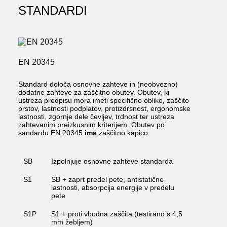
STANDARDI
EN 20345
Standard določa osnovne zahteve in (neobvezno)
dodatne zahteve za zaščitno obutev. Obutev, ki
ustreza predpisu mora imeti specifično obliko, zaščito
prstov, lastnosti podplatov, protizdrsnost, ergonomske
lastnosti, zgornje dele čevljev, trdnost ter ustreza
zahtevanim preizkusnim kriterijem. Obutev po
sandardu EN 20345
ima
zaščitno kapico.
SB
Izpolnjuje osnovne zahteve standarda
S1
SB + zaprt predel pete, antistatične
lastnosti, absorpcija energije v predelu
pete
S1P
S1 + proti vbodna zaščita (testirano s 4,5
mm žebljem)