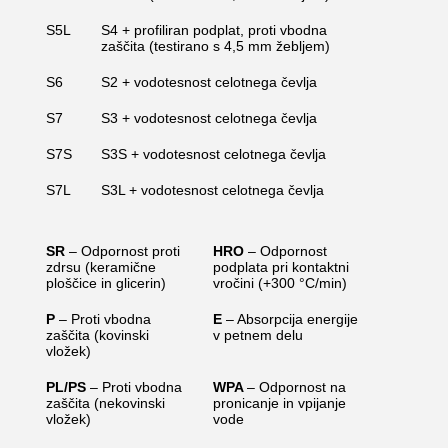
S5L
S4 + profiliran podplat, proti vbodna
zaščita (testirano s 4,5 mm žebljem)
S6
S2 + vodotesnost celotnega čevlja
S7
S3 + vodotesnost celotnega čevlja
S7S
S3S + vodotesnost celotnega čevlja
S7L
S3L + vodotesnost celotnega čevlja
SR
– Odpornost proti
HRO
– Odpornost
zdrsu (keramične
podplata pri kontaktni
ploščice in glicerin)
vročini (+300 °C/min)
P
– Proti vbodna
E
– Absorpcija energije
zaščita (kovinski
v petnem delu
vložek)
PL/PS
– Proti vbodna
WPA
– Odpornost na
zaščita (nekovinski
pronicanje in vpijanje
vložek)
vode