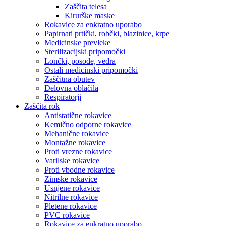
Zaščita telesa
Kirurške maske
Rokavice za enkratno uporabo
Papirnati prtički, robčki, blazinice, krpe
Medicinske prevleke
Sterilizacijski pripomočki
Lončki, posode, vedra
Ostali medicinski pripomočki
Zaščitna obutev
Delovna oblačila
Respiratorji
Zaščita rok
Antistatične rokavice
Kemično odporne rokavice
Mehanične rokavice
Montažne rokavice
Proti vrezne rokavice
Varilske rokavice
Proti vbodne rokavice
Zimske rokavice
Usnjene rokavice
Nitrilne rokavice
Pletene rokavice
PVC rokavice
Rokavice za enkratno uporabo