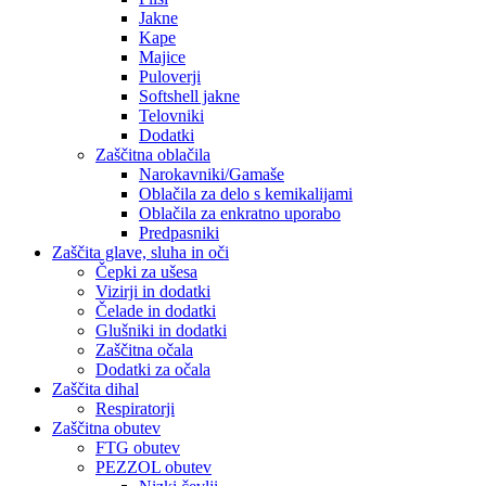
Jakne
Kape
Majice
Puloverji
Softshell jakne
Telovniki
Dodatki
Zaščitna oblačila
Narokavniki/Gamaše
Oblačila za delo s kemikalijami
Oblačila za enkratno uporabo
Predpasniki
Zaščita glave, sluha in oči
Čepki za ušesa
Vizirji in dodatki
Čelade in dodatki
Glušniki in dodatki
Zaščitna očala
Dodatki za očala
Zaščita dihal
Respiratorji
Zaščitna obutev
FTG obutev
PEZZOL obutev