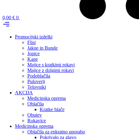
0,00
€
0
Promocijski izdelki
Flisi
Jakne in Bunde
Jopice
Kape
Majice s kratkimi rokavi
Majice z dolgimi rokavi
Podoblačila
Puloverji
Telovniki
AKCIJA
Medicinska oprema
Oblačila
Kratke hlače
Obutev
Rokavice
Medicinska oprema
Oblačila za enkratno uporabo
Pokrivalo za glavo