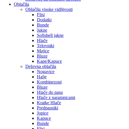
Oblačila
Oblačila visoke vidljivosti
Flisi
Dodatki
Bunde
Jakne
Softshell jakne
Hlače
Telovniki
Majice
Bluze
Kape/Kapuce
Delovna oblačila
Nogavice
Halje
Kombinezoni
Bluze
Hlače do pasu
Hlače z naramnicami
Kratke Hlače
Predpasniki
Jopice
Kapuce
Bunde
Flisi