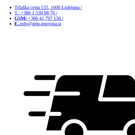
Tržaška cesta 135, 1000 Ljubljana
/
T.: +386 1 530 98 76
/
GSM:
+386 41 797 156
/
E.
:info@grip-trgovina.si