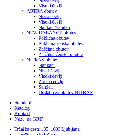
Nizki čevlji
Visoki čevlji
ARTRA obutev
Nizki čevlji
Visoki čevlji
Natikači/Sandali
NEW BALANCE obutev
Poklicna obutev
Poklicna ženska obutev
Zaščitna obutev
Zaščitna ženska obutev
NITRAS obutev
Natikači
Nizki čevlji
Visoki čevlji
Zimski čevlji
Sandali
Dodatki za obutev NITRAS
Standardi
Katalog
Kontakt
Nazaj na GRIP
Tržaška cesta 135, 1000 Ljubljana
T.: +386 1 530 98 76