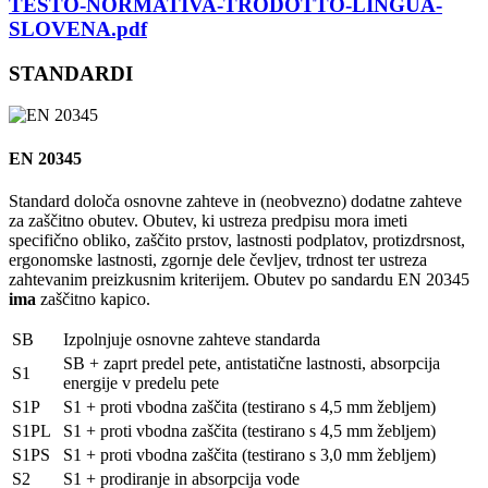
TESTO-NORMATIVA-TRODOTTO-LINGUA-
SLOVENA.pdf
STANDARDI
EN 20345
Standard določa osnovne zahteve in (neobvezno) dodatne zahteve
za zaščitno obutev. Obutev, ki ustreza predpisu mora imeti
specifično obliko, zaščito prstov, lastnosti podplatov, protizdrsnost,
ergonomske lastnosti, zgornje dele čevljev, trdnost ter ustreza
zahtevanim preizkusnim kriterijem. Obutev po sandardu EN 20345
ima
zaščitno kapico.
SB
Izpolnjuje osnovne zahteve standarda
SB + zaprt predel pete, antistatične lastnosti, absorpcija
S1
energije v predelu pete
S1P
S1 + proti vbodna zaščita (testirano s 4,5 mm žebljem)
S1PL
S1 + proti vbodna zaščita (testirano s 4,5 mm žebljem)
S1PS
S1 + proti vbodna zaščita (testirano s 3,0 mm žebljem)
S2
S1 + prodiranje in absorpcija vode