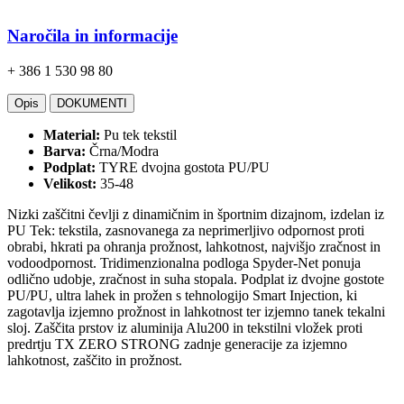
Naročila in informacije
+ 386 1 530 98 80
Opis
DOKUMENTI
Material:
Pu tek tekstil
Barva:
Črna/Modra
Podplat:
TYRE dvojna gostota PU/PU
Velikost:
35-48
Nizki zaščitni čevlji z dinamičnim in športnim dizajnom, izdelan iz
PU Tek: tekstila, zasnovanega za neprimerljivo odpornost proti
obrabi, hkrati pa ohranja prožnost, lahkotnost, najvišjo zračnost in
vodoodpornost. Tridimenzionalna podloga Spyder-Net ponuja
odlično udobje, zračnost in suha stopala. Podplat iz dvojne gostote
PU/PU, ultra lahek in prožen s tehnologijo Smart Injection, ki
zagotavlja izjemno prožnost in lahkotnost ter izjemno tanek tekalni
sloj. Zaščita prstov iz aluminija Alu200 in tekstilni vložek proti
predrtju TX ZERO STRONG zadnje generacije za izjemno
lahkotnost, zaščito in prožnost.