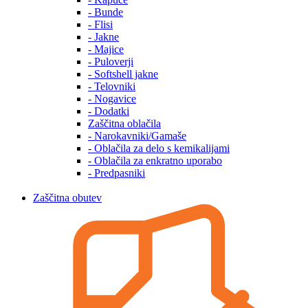
- Bunde
- Flisi
- Jakne
- Majice
- Puloverji
- Softshell jakne
- Telovniki
- Nogavice
- Dodatki
Zaščitna oblačila
- Narokavniki/Gamaše
- Oblačila za delo s kemikalijami
- Oblačila za enkratno uporabo
- Predpasniki
Zaščitna obutev