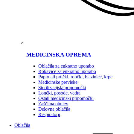
MEDICINSKA OPREMA
Oblačila za enkratno uporabo
Rokavice za enkratno uporabo
Papirnati prtički, robčki, blazinice, krpe
Medicinske prevleke
Sterilizacijski pripomočki
Lončki, posode, vedra
Ostali medicinski pripomočki
Zaščitna obutev
Delovna oblačila
Respiratorji
Oblačila