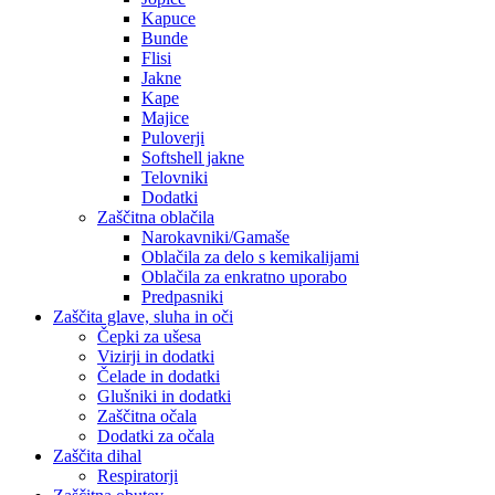
Kapuce
Bunde
Flisi
Jakne
Kape
Majice
Puloverji
Softshell jakne
Telovniki
Dodatki
Zaščitna oblačila
Narokavniki/Gamaše
Oblačila za delo s kemikalijami
Oblačila za enkratno uporabo
Predpasniki
Zaščita glave, sluha in oči
Čepki za ušesa
Vizirji in dodatki
Čelade in dodatki
Glušniki in dodatki
Zaščitna očala
Dodatki za očala
Zaščita dihal
Respiratorji