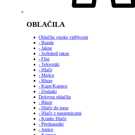
OBLAČILA
Oblačila visoke vidljivosti
- Bunde
- Jakne
- Softshell jakne
- Flisi
- Telovniki
- Hlače
- Majice
- Bluze
- Kape/Kapuce
- Dodatki
Delovna oblačila
- Bluze
- Hlače do pasu
- Hlače z naramnicami
- Kratke Hlače
- Predpasniki
- Jopice
- Kapuce