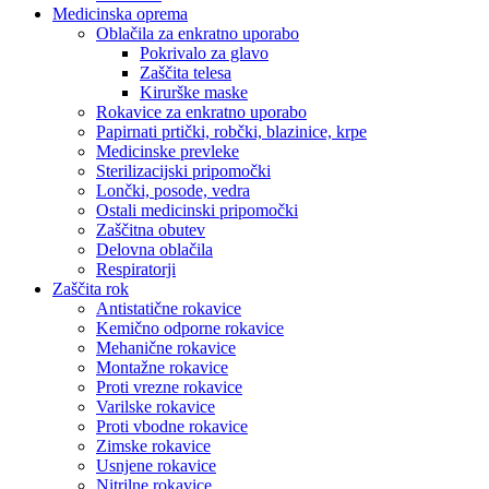
Medicinska oprema
Oblačila za enkratno uporabo
Pokrivalo za glavo
Zaščita telesa
Kirurške maske
Rokavice za enkratno uporabo
Papirnati prtički, robčki, blazinice, krpe
Medicinske prevleke
Sterilizacijski pripomočki
Lončki, posode, vedra
Ostali medicinski pripomočki
Zaščitna obutev
Delovna oblačila
Respiratorji
Zaščita rok
Antistatične rokavice
Kemično odporne rokavice
Mehanične rokavice
Montažne rokavice
Proti vrezne rokavice
Varilske rokavice
Proti vbodne rokavice
Zimske rokavice
Usnjene rokavice
Nitrilne rokavice