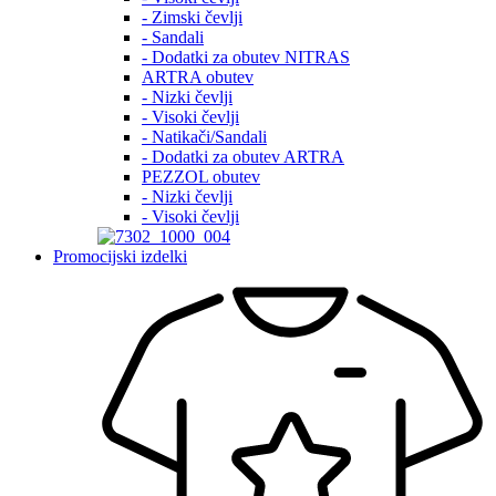
- Zimski čevlji
- Sandali
- Dodatki za obutev NITRAS
ARTRA obutev
- Nizki čevlji
- Visoki čevlji
- Natikači/Sandali
- Dodatki za obutev ARTRA
PEZZOL obutev
- Nizki čevlji
- Visoki čevlji
Promocijski izdelki