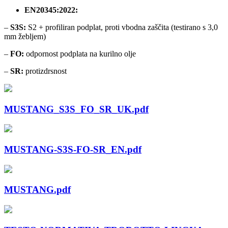
EN20345:2022:
–
S3S:
S2 + profiliran podplat, proti vbodna zaščita (testirano s 3,0
mm žebljem)
–
FO:
odpornost podplata na kurilno olje
–
SR:
protizdrsnost
MUSTANG_S3S_FO_SR_UK.pdf
MUSTANG-S3S-FO-SR_EN.pdf
MUSTANG.pdf