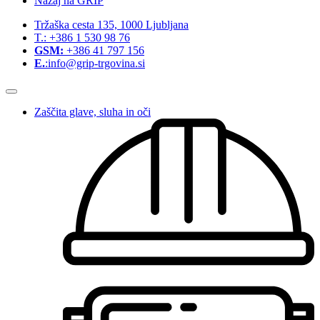
Nazaj na GRIP
Tržaška cesta 135, 1000 Ljubljana
T.: +386 1 530 98 76
GSM:
+386 41 797 156
E.
:info@grip-trgovina.si
Zaščita glave, sluha in oči