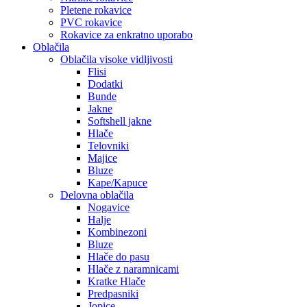
Pletene rokavice
PVC rokavice
Rokavice za enkratno uporabo
Oblačila
Oblačila visoke vidljivosti
Flisi
Dodatki
Bunde
Jakne
Softshell jakne
Hlače
Telovniki
Majice
Bluze
Kape/Kapuce
Delovna oblačila
Nogavice
Halje
Kombinezoni
Bluze
Hlače do pasu
Hlače z naramnicami
Kratke Hlače
Predpasniki
Jopice