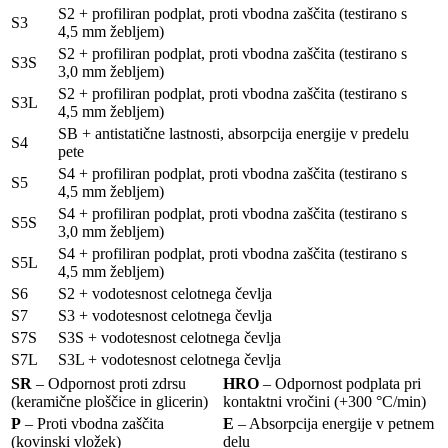
S2 + profiliran podplat, proti vbodna zaščita (testirano s
S3
4,5 mm žebljem)
S2 + profiliran podplat, proti vbodna zaščita (testirano s
S3S
3,0 mm žebljem)
S2 + profiliran podplat, proti vbodna zaščita (testirano s
S3L
4,5 mm žebljem)
SB + antistatične lastnosti, absorpcija energije v predelu
S4
pete
S4 + profiliran podplat, proti vbodna zaščita (testirano s
S5
4,5 mm žebljem)
S4 + profiliran podplat, proti vbodna zaščita (testirano s
S5S
3,0 mm žebljem)
S4 + profiliran podplat, proti vbodna zaščita (testirano s
S5L
4,5 mm žebljem)
S6
S2 + vodotesnost celotnega čevlja
S7
S3 + vodotesnost celotnega čevlja
S7S
S3S + vodotesnost celotnega čevlja
S7L
S3L + vodotesnost celotnega čevlja
SR
– Odpornost proti zdrsu
HRO
– Odpornost podplata pri
(keramične ploščice in glicerin)
kontaktni vročini (+300 °C/min)
P
– Proti vbodna zaščita
E
– Absorpcija energije v petnem
(kovinski vložek)
delu