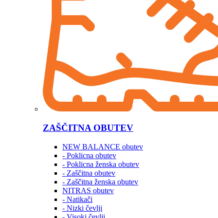
ZAŠČITNA OBUTEV
NEW BALANCE obutev
- Poklicna obutev
- Poklicna ženska obutev
- Zaščitna obutev
- Zaščitna ženska obutev
NITRAS obutev
- Natikači
- Nizki čevlji
- Visoki čevlji