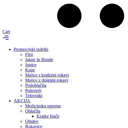
Cart
Promocijski izdelki
Flisi
Jakne in Bunde
Jopice
Kape
Majice s kratkimi rokavi
Majice z dolgimi rokavi
Podoblačila
Puloverji
Telovniki
AKCIJA
Medicinska oprema
Oblačila
Kratke hlače
Obutev
Rokavice