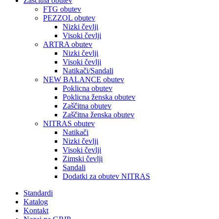
Zaščitna obutev
FTG obutev
PEZZOL obutev
Nizki čevlji
Visoki čevlji
ARTRA obutev
Nizki čevlji
Visoki čevlji
Natikači/Sandali
NEW BALANCE obutev
Poklicna obutev
Poklicna ženska obutev
Zaščitna obutev
Zaščitna ženska obutev
NITRAS obutev
Natikači
Nizki čevlji
Visoki čevlji
Zimski čevlji
Sandali
Dodatki za obutev NITRAS
Standardi
Katalog
Kontakt