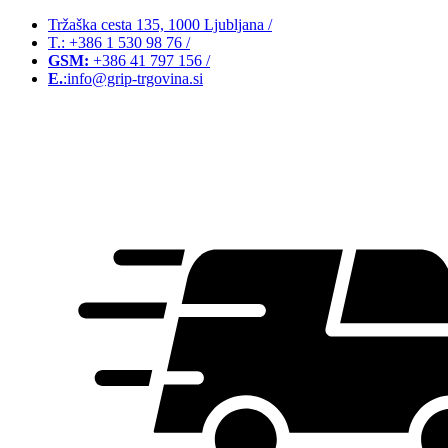
Tržaška cesta 135, 1000 Ljubljana
/
T.: +386 1 530 98 76
/
GSM:
+386 41 797 156
/
E.
:info@grip-trgovina.si