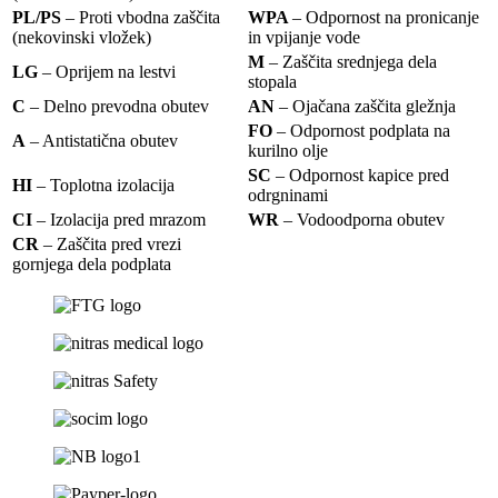
PL/PS
– Proti vbodna zaščita
WPA
– Odpornost na pronicanje
(nekovinski vložek)
in vpijanje vode
M
– Zaščita srednjega dela
LG
– Oprijem na lestvi
stopala
C
– Delno prevodna obutev
AN
– Ojačana zaščita gležnja
FO
– Odpornost podplata na
A
– Antistatična obutev
kurilno olje
SC
– Odpornost kapice pred
HI
– Toplotna izolacija
odrgninami
CI
– Izolacija pred mrazom
WR
– Vodoodporna obutev
CR
– Zaščita pred vrezi
gornjega dela podplata