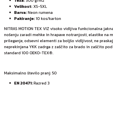
Teža:
300 g/m2
Velikost:
XS-5XL
Barva:
Neon rumena
Pakiranje:
10 kos/karton
NITRAS MOTION TEX VIZ visoko vidljiva funkcionalna jakn
nošenju zaradi mehke in hrapave notranjosti, elastike na 
prileganje, odsevni elementi za boljšo vidljivost, ne prask
neprekinjena YKK zadrga z zaščito za brado in zaščito pod z
standard 100 OEKO-TEX®.
Maksimalno število pranj: 50
EN 20471:
Razred 3