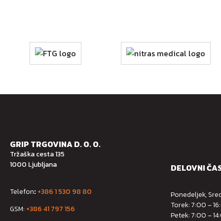
GRIP TRGOVINA D. O. O.
Tržaška cesta 135
1000 Ljubljana
DELOVNI ČA
Telefon
:
+386 1 530 98 80
Ponedeljek, Sred
Torek: 7:00 – 16
GSM:
+386 41 797 156
Petek: 7:00 – 14