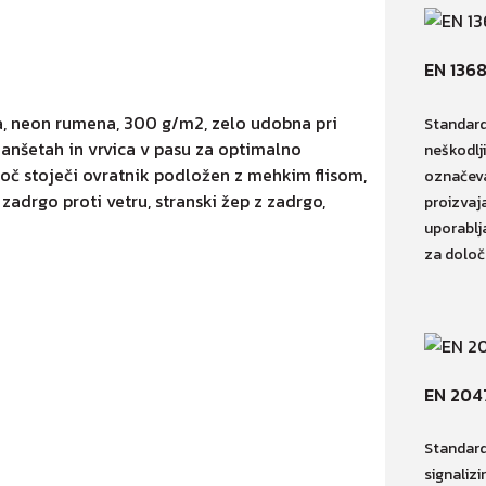
EN 136
a, neon rumena, 300 g/m2, zelo udobna pri
Standard
manšetah in vrvica v pasu za optimalno
neškodlji
ajoč stoječi ovratnik podložen z mehkim flisom,
označeva
adrgo proti vetru, stranski žep z zadrgo,
proizvaj
uporablja
za določ
EN 204
Standard
signaliz