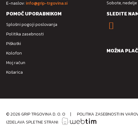
Sobote, nedelje
E-naslov:
info@grip-trgovina.si
POMOČ UPORABNIKOM
SLEDITE NA
Splošni pogoji poslovanja
Politika zasebnosti
Piškotki
MOŽNA PLAČ
Kolofon
Moj račun
Košarica
©
2026
GRIP TRGOVINA D. O. O
|
POLITIKA ZASEBNOSTI IN VAR
IZDELAVA SPLETNE STRANI: