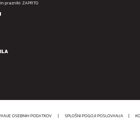
 in prazniki: ZAPRTO
M
ILA
OVANJE OSEBNIH PODATKOV
|
SPLOŠNI POGOJI POSLOVANJA
|
K