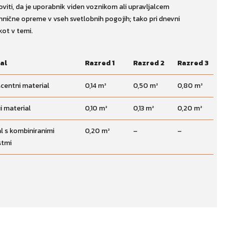
oviti, da je uporabnik viden voznikom ali upravljalcem
hnične opreme v vseh svetlobnih pogojih; tako pri dnevni
kot v temi.
al
Razred 1
Razred 2
Razred 3
centni material
0,14 m²
0,50 m²
0,80 m²
i material
0,10 m²
0,13 m²
0,20 m²
l s kombiniranimi
0,20 m²
–
–
stmi