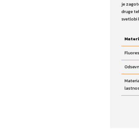
je zagot
druge te
svetlobi 
Materi
Fluores
Odsevn
Materia
lastno