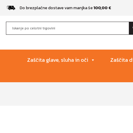
Do brezplačne dostave vam manjka še
100,00
€
Zaščita glave, sluha in oči
Zaščita d