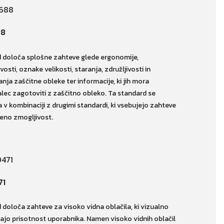
88
 določa splošne zahteve glede ergonomije,
vosti, oznake velikosti, staranja, združljivosti in
nja zaščitne obleke ter informacije, ki jih mora
alec zagotoviti z zaščitno obleko. Ta standard se
 v kombinaciji z drugimi standardi, ki vsebujejo zahteve
eno zmogljivost.
71
 določa zahteve za visoko vidna oblačila, ki vizualno
irajo prisotnost uporabnika. Namen visoko vidnih oblačil