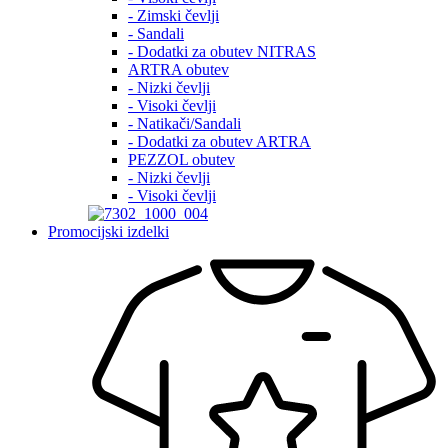
- Zimski čevlji
- Sandali
- Dodatki za obutev NITRAS
ARTRA obutev
- Nizki čevlji
- Visoki čevlji
- Natikači/Sandali
- Dodatki za obutev ARTRA
PEZZOL obutev
- Nizki čevlji
- Visoki čevlji
Promocijski izdelki