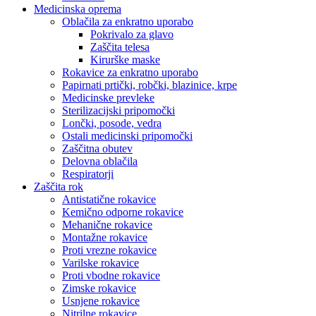
Medicinska oprema
Oblačila za enkratno uporabo
Pokrivalo za glavo
Zaščita telesa
Kirurške maske
Rokavice za enkratno uporabo
Papirnati prtički, robčki, blazinice, krpe
Medicinske prevleke
Sterilizacijski pripomočki
Lončki, posode, vedra
Ostali medicinski pripomočki
Zaščitna obutev
Delovna oblačila
Respiratorji
Zaščita rok
Antistatične rokavice
Kemično odporne rokavice
Mehanične rokavice
Montažne rokavice
Proti vrezne rokavice
Varilske rokavice
Proti vbodne rokavice
Zimske rokavice
Usnjene rokavice
Nitrilne rokavice