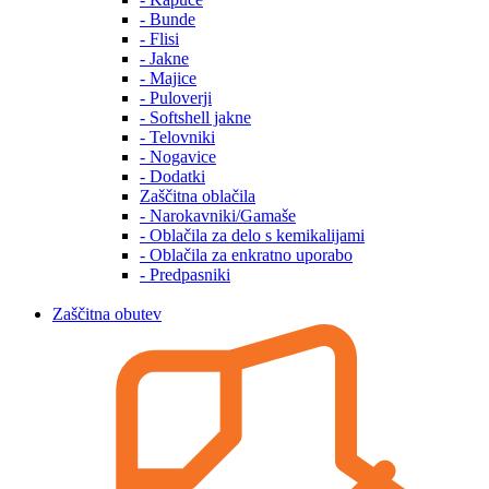
- Bunde
- Flisi
- Jakne
- Majice
- Puloverji
- Softshell jakne
- Telovniki
- Nogavice
- Dodatki
Zaščitna oblačila
- Narokavniki/Gamaše
- Oblačila za delo s kemikalijami
- Oblačila za enkratno uporabo
- Predpasniki
Zaščitna obutev