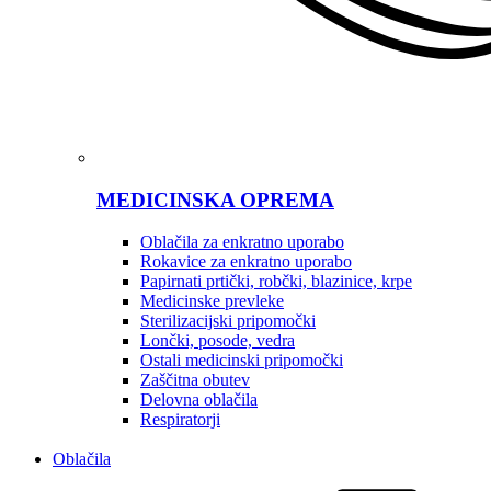
MEDICINSKA OPREMA
Oblačila za enkratno uporabo
Rokavice za enkratno uporabo
Papirnati prtički, robčki, blazinice, krpe
Medicinske prevleke
Sterilizacijski pripomočki
Lončki, posode, vedra
Ostali medicinski pripomočki
Zaščitna obutev
Delovna oblačila
Respiratorji
Oblačila