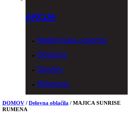
AKCIJA
Medicinska oprema
Oblačila
Obutev
Rokavice
DOMOV
/
Delovna oblačila
/
MAJICA SUNRISE
RUMENA