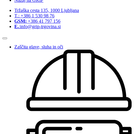
Nazaj na GRIP
Tržaška cesta 135, 1000 Ljubljana
T.: +386 1 530 98 76
GSM:
+386 41 797 156
E.
:info@grip-trgovina.si
Zaščita glave, sluha in oči