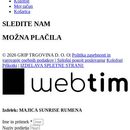
Kolofon
Moj račun
Košarica
SLEDITE NAM
MOŽNA PLAČILA
©
2026
GRIP TRGOVINA D. O. O
|
Politika zasebnosti in
varovanje osebnih podatkov
|
Splošni pogoji poslovanja
|
Kolofon
|
Piškotki
|
IZDELAVA SPLETNE STRANI:
Izdelek: MAJICA SUNRISE RUMENA
Ime in priimek *
Naziv podjetja