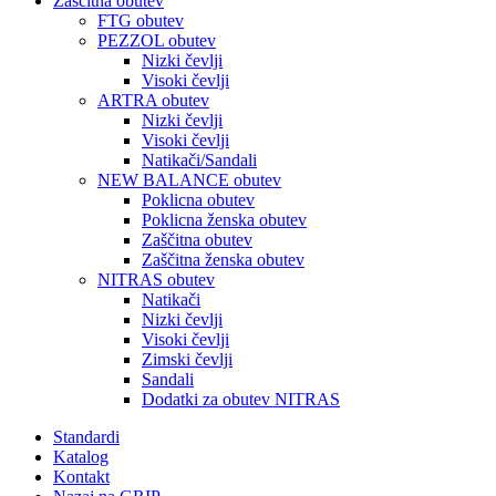
Zaščitna obutev
FTG obutev
PEZZOL obutev
Nizki čevlji
Visoki čevlji
ARTRA obutev
Nizki čevlji
Visoki čevlji
Natikači/Sandali
NEW BALANCE obutev
Poklicna obutev
Poklicna ženska obutev
Zaščitna obutev
Zaščitna ženska obutev
NITRAS obutev
Natikači
Nizki čevlji
Visoki čevlji
Zimski čevlji
Sandali
Dodatki za obutev NITRAS
Standardi
Katalog
Kontakt