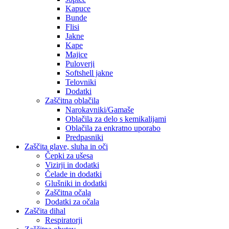
Kapuce
Bunde
Flisi
Jakne
Kape
Majice
Puloverji
Softshell jakne
Telovniki
Dodatki
Zaščitna oblačila
Narokavniki/Gamaše
Oblačila za delo s kemikalijami
Oblačila za enkratno uporabo
Predpasniki
Zaščita glave, sluha in oči
Čepki za ušesa
Vizirji in dodatki
Čelade in dodatki
Glušniki in dodatki
Zaščitna očala
Dodatki za očala
Zaščita dihal
Respiratorji