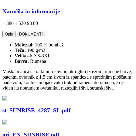
Naročila in informacije
+ 386 1 530 98 80
Opis
DOKUMENTI
Material:
100 % bombaž
Teža:
190 g/m2
Velikost:
XS-3XL
Barva:
Rumena
Moška majica s kratkimi rokavi in okroglim izrezom, rumene barve,
patentni ovratnik z 1,5 cm šivom iz spandexa s sprednjim ploščatim
nadšivom, kontrastni ojačevalni trak od ramena do ramena, ki je
viden na notranjem ovratniku, raztegljivi šivi, stranski šivi.
st_SUNRISE_4287_SL.pdf
ori_EN_SUNRISE.pdf