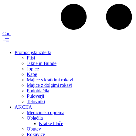
Cart
Promocijski izdelki
Flisi
Jakne in Bunde
Jopice
Kape
Majice s kratkimi rokavi
Majice z dolgimi rokavi
Podoblačila
Puloverji
Telovniki
AKCIJA
Medicinska oprema
Oblačila
Kratke hlače
Obutev
Rokavice