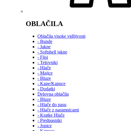
OBLAČILA
Oblačila visoke vidljivosti
- Bunde
- Jakne
- Softshell jakne
- Flisi
- Telovniki
- Hlače
- Majice
- Bluze
- Kape/Kapuce
- Dodatki
Delovna oblačila
- Bluze
- Hlače do pasu
- Hlače z naramnicami
- Kratke Hlače
- Predpasniki
- Jopice
- Kapuce