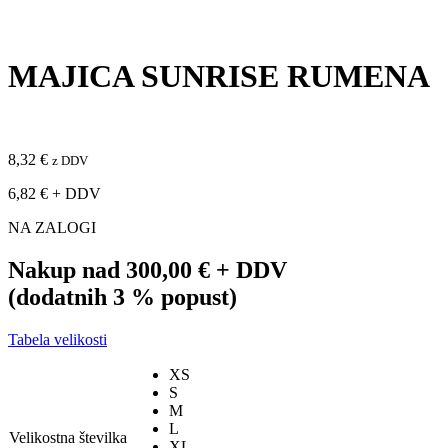
MAJICA SUNRISE RUMENA
8,32
€
z DDV
6,82
€
+ DDV
NA ZALOGI
Nakup nad
300,00 €
+ DDV
(dodatnih 3 % popust)
Tabela velikosti
XS
S
M
L
Velikostna številka
XL