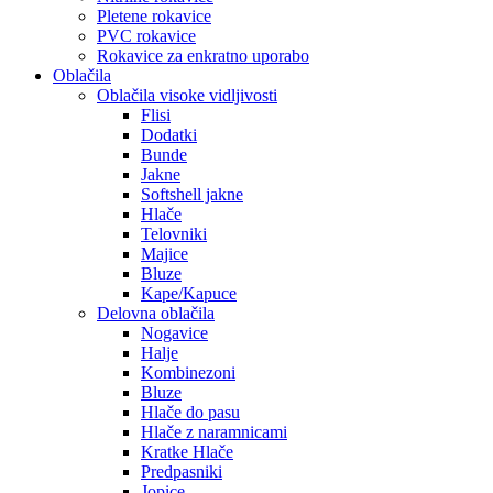
Pletene rokavice
PVC rokavice
Rokavice za enkratno uporabo
Oblačila
Oblačila visoke vidljivosti
Flisi
Dodatki
Bunde
Jakne
Softshell jakne
Hlače
Telovniki
Majice
Bluze
Kape/Kapuce
Delovna oblačila
Nogavice
Halje
Kombinezoni
Bluze
Hlače do pasu
Hlače z naramnicami
Kratke Hlače
Predpasniki
Jopice