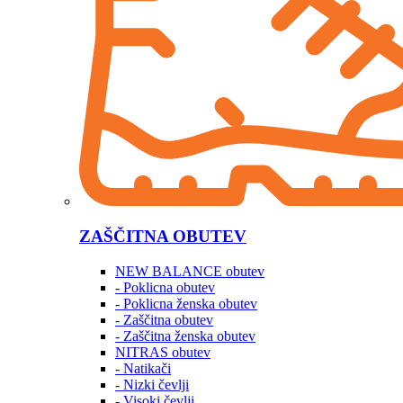
ZAŠČITNA OBUTEV
NEW BALANCE obutev
- Poklicna obutev
- Poklicna ženska obutev
- Zaščitna obutev
- Zaščitna ženska obutev
NITRAS obutev
- Natikači
- Nizki čevlji
- Visoki čevlji