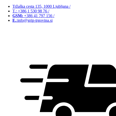
Tržaška cesta 135, 1000 Ljubljana
/
T.: +386 1 530 98 76
/
GSM:
+386 41 797 156
/
E.
:info@grip-trgovina.si