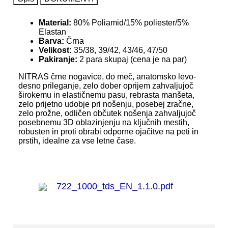
Material:
80% Poliamid/15% poliester/5%
Elastan
Barva:
Črna
Velikost:
35/38, 39/42, 43/46, 47/50
Pakiranje:
2 para skupaj (cena je na par)
NITRAS črne nogavice, do meč, anatomsko levo-
desno prileganje, zelo dober oprijem zahvaljujoč
širokemu in elastičnemu pasu, rebrasta manšeta,
zelo prijetno udobje pri nošenju, posebej zračne,
zelo prožne, odličen občutek nošenja zahvaljujoč
posebnemu 3D oblazinjenju na ključnih mestih,
robusten in proti obrabi odporne ojačitve na peti in
prstih, idealne za vse letne čase.
722_1000_tds_EN_1.1.0.pdf