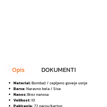
Opis
DOKUMENTI
Material:
Bombaž / cepljeno goveje usnje
Barva:
Naravno bela / Siva
Nanos:
Brez nanosa
Velikost:
10
Pakiranje:
72 parov/karton