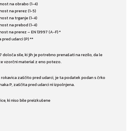
nost na obrabo (1-4)
nost na prerez (1-5)
nost na trganje (1-4)
nost na prebod (1-4)
nost na prerez – EN 13997 (A-F) *
a pred udarci (P) **
 določa sile, ki jih je potrebno prenašati na rezilo, da le
že vzorčni material z eno potezo.
a rokavica zaščito pred udarci, je ta podatek podan s črko
znaka P, zaščita pred udarci ni izpolnjena.
ice, ki niso bile preizkušene