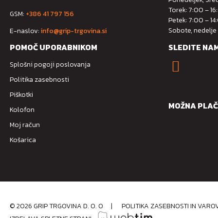
Torek: 7:00 – 16
GSM:
+386 41 797 156
Petek: 7:00 – 14
Sobote, nedelje
E-naslov:
info@grip-trgovina.si
POMOČ UPORABNIKOM
SLEDITE NA
Splošni pogoji poslovanja
Politika zasebnosti
Piškotki
MOŽNA PLAČ
Kolofon
Moj račun
Košarica
©
2026
GRIP TRGOVINA D. O. O
|
POLITIKA ZASEBNOSTI IN VAR