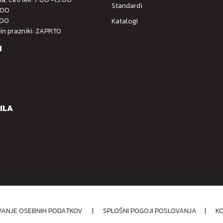
Standardi
:00
:00
Katalogi
 in prazniki: ZAPRTO
M
ILA
OVANJE OSEBNIH PODATKOV
|
SPLOŠNI POGOJI POSLOVANJA
|
K