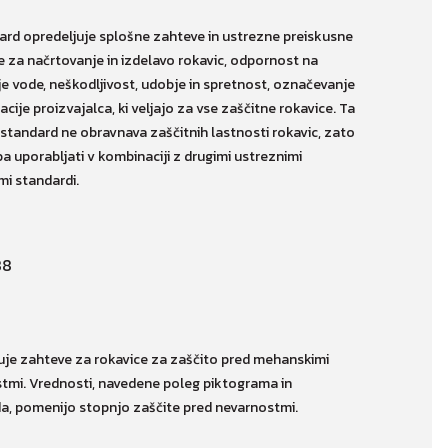
ard opredeljuje splošne zahteve in ustrezne preiskusne
 za načrtovanje in izdelavo rokavic, odpornost na
je vode, neškodljivost, udobje in spretnost, označevanje
acije proizvajalca, ki veljajo za vse zaščitne rokavice. Ta
 standard ne obravnava zaščitnih lastnosti rokavic, zato
ba uporabljati v kombinaciji z drugimi ustreznimi
mi standardi.
uje zahteve za rokavice za zaščito pred mehanskimi
tmi. Vrednosti, navedene poleg piktograma in
a, pomenijo stopnjo zaščite pred nevarnostmi.