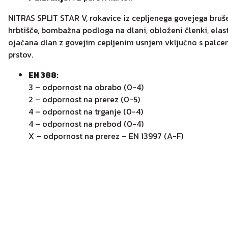
NITRAS SPLIT STAR V, rokavice iz cepljenega govejega bru
hrbtišče, bombažna podloga na dlani, obloženi členki, elas
ojačana dlan z govejim cepljenim usnjem vključno s palce
prstov.
EN 388:
3 – odpornost na obrabo (0-4)
2 – odpornost na prerez (0-5)
4 – odpornost na trganje (0-4)
4 – odpornost na prebod (0-4)
X – odpornost na prerez – EN 13997 (A-F)