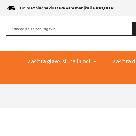
Do brezplačne dostave vam manjka še
100,00
€
Zaščita glave, sluha in oči
Zaščita d