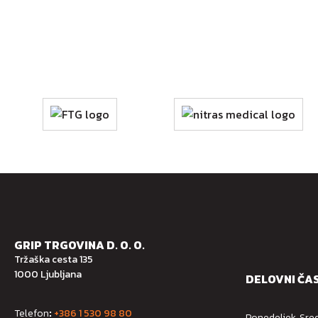
GRIP TRGOVINA D. O. O.
Tržaška cesta 135
1000 Ljubljana
DELOVNI ČA
Telefon
:
+386 1 530 98 80
Ponedeljek, Sred