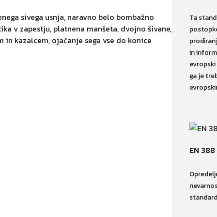
šenega sivega usnja, naravno belo bombažno
Ta stand
tika v zapestju, platnena manšeta, dvojno šivane,
postopke
m in kazalcem, ojačanje sega vse do konice
prodiran
in inform
evropski
ga je tre
evropski
EN 388
Opredelj
nevarnos
standard