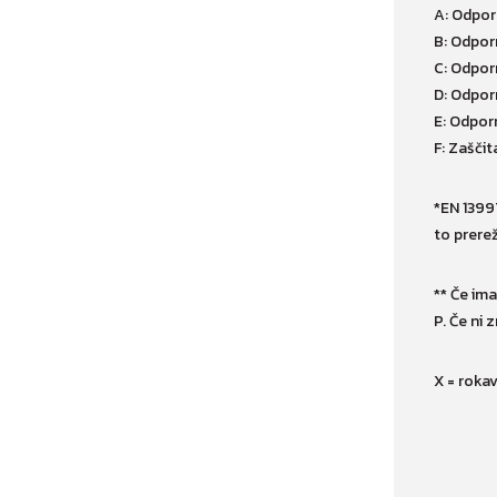
A: Odpor
B: Odpor
C: Odpor
D: Odpor
E: Odpor
F: Zaščit
*EN 13997
to prere
** Če im
P. Če ni 
X = rokav