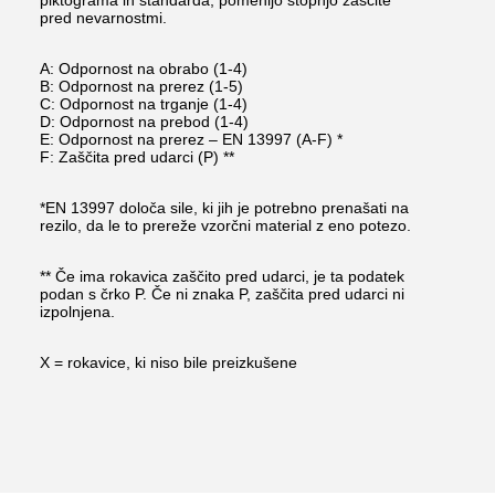
piktograma in standarda, pomenijo stopnjo zaščite
pred nevarnostmi.
A: Odpornost na obrabo (1-4)
B: Odpornost na prerez (1-5)
C: Odpornost na trganje (1-4)
D: Odpornost na prebod (1-4)
E: Odpornost na prerez – EN 13997 (A-F) *
F: Zaščita pred udarci (P) **
*EN 13997 določa sile, ki jih je potrebno prenašati na
rezilo, da le to prereže vzorčni material z eno potezo.
** Če ima rokavica zaščito pred udarci, je ta podatek
podan s črko P. Če ni znaka P, zaščita pred udarci ni
izpolnjena.
X = rokavice, ki niso bile preizkušene