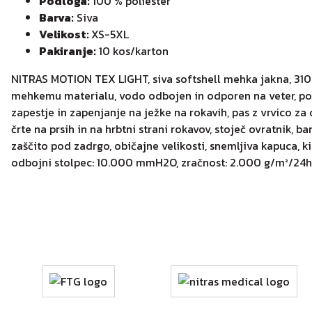
Podloga:
100 % poliester
Barva:
Siva
Velikost:
XS-5XL
Pakiranje:
10 kos/karton
NITRAS MOTION TEX LIGHT, siva softshell mehka jakna, 310 
mehkemu materialu, vodo odbojen in odporen na veter, poda
zapestje in zapenjanje na ježke na rokavih, pas z vrvico za
črte na prsih in na hrbtni strani rokavov, stoječ ovratnik, 
zaščito pod zadrgo, običajne velikosti, snemljiva kapuca, k
odbojni stolpec: 10.000 mmH2O, zračnost: 2.000 g/m²/24h