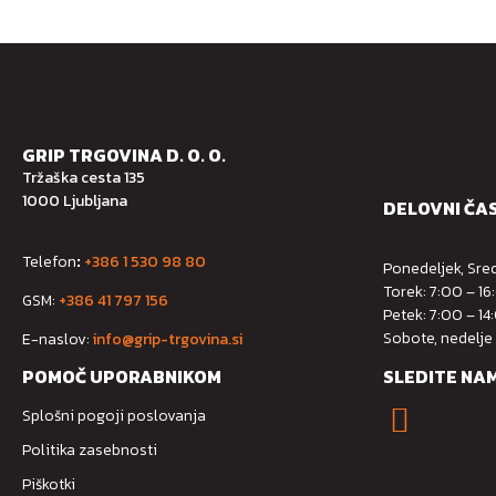
GRIP TRGOVINA D. O. O.
Tržaška cesta 135
1000 Ljubljana
DELOVNI ČA
Telefon
:
+386 1 530 98 80
Ponedeljek, Sred
Torek: 7:00 – 16
GSM:
+386 41 797 156
Petek: 7:00 – 14
Sobote, nedelje
E-naslov:
info@grip-trgovina.si
POMOČ UPORABNIKOM
SLEDITE NA
Splošni pogoji poslovanja
Politika zasebnosti
Piškotki