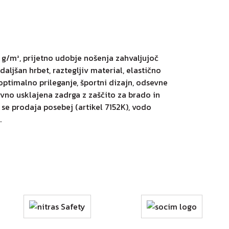
g/m², prijetno udobje nošenja zahvaljujoč
ljšan hrbet, raztegljiv material, elastično
 optimalno prileganje, športni dizajn, odsevne
barvno usklajena zadrga z zaščito za brado in
i se prodaja posebej (artikel 7152K), vodo
.