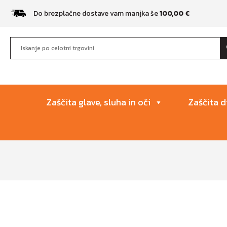
Do brezplačne dostave vam manjka še
100,00
€
Zaščita glave, sluha in oči
Zaščita d