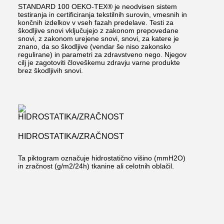
STANDARD 100 OEKO-TEX® je neodvisen sistem
testiranja in certificiranja tekstilnih surovin, vmesnih in
končnih izdelkov v vseh fazah predelave. Testi za
škodljive snovi vključujejo z zakonom prepovedane
snovi, z zakonom urejene snovi, snovi, za katere je
znano, da so škodljive (vendar še niso zakonsko
regulirane) in parametri za zdravstveno nego. Njegov
cilj je zagotoviti človeškemu zdravju varne produkte
brez škodljivih snovi.
HIDROSTATIKA/ZRAČNOST
Ta piktogram označuje hidrostatično višino (mmH2O)
in zračnost (g/m2/24h) tkanine ali celotnih oblačil.