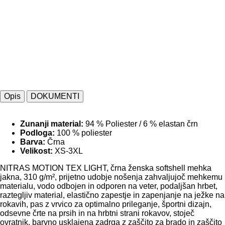
Opis
DOKUMENTI
Zunanji material:
94 % Poliester / 6 % elastan črn
Podloga:
100 % poliester
Barva:
Črna
Velikost:
XS-3XL
NITRAS MOTION TEX LIGHT, črna ženska softshell mehka
jakna, 310 g/m², prijetno udobje nošenja zahvaljujoč mehkemu
materialu, vodo odbojen in odporen na veter, podaljšan hrbet,
raztegljiv material, elastično zapestje in zapenjanje na ježke na
rokavih, pas z vrvico za optimalno prileganje, športni dizajn,
odsevne črte na prsih in na hrbtni strani rokavov, stoječ
ovratnik, barvno usklajena zadrga z zaščito za brado in zaščito