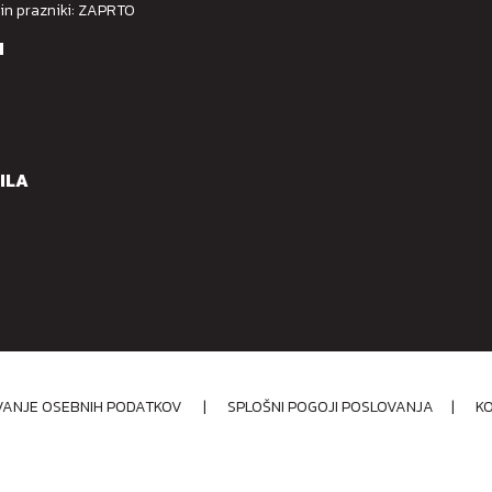
 in prazniki: ZAPRTO
M
ILA
OVANJE OSEBNIH PODATKOV
|
SPLOŠNI POGOJI POSLOVANJA
|
K