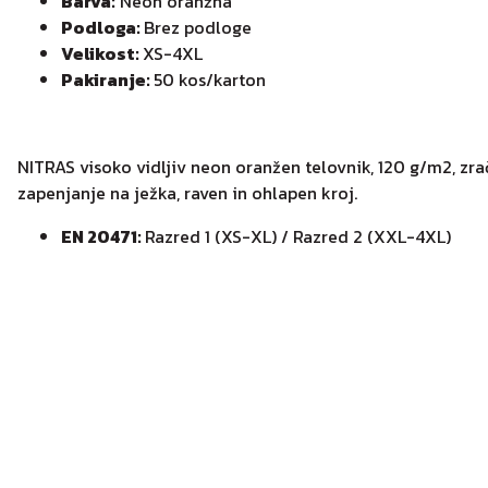
Barva:
Neon oranžna
Podloga:
Brez podloge
Velikost:
XS-4XL
Pakiranje:
50 kos/karton
NITRAS visoko vidljiv neon oranžen telovnik, 120 g/m2, zrač
zapenjanje na ježka, raven in ohlapen kroj.
EN 20471:
Razred 1 (XS-XL) / Razred 2 (XXL-4XL)