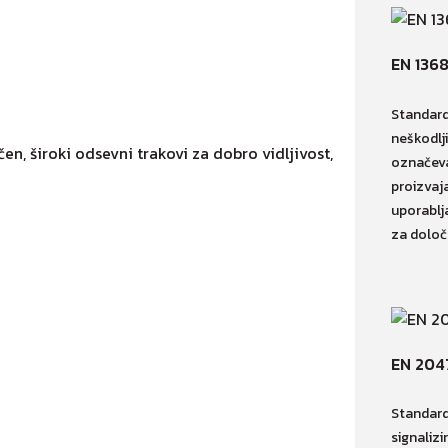
EN 136
Standard
neškodlji
en, široki odsevni trakovi za dobro vidljivost,
označeva
proizvaj
uporablja
za določ
EN 204
Standard
signaliz