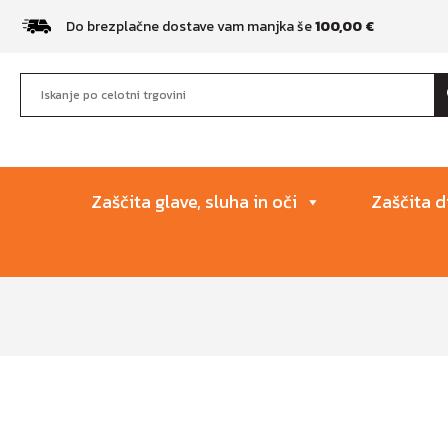
Do brezplačne dostave vam manjka še
100,00
€
Zaščita glave, sluha in oči
Zaščita d