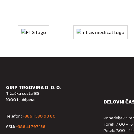
GRIP TRGOVINA D. O. O.
Tržaška cesta 135
1000 Ljubljana
DELOVNI ČA
Telefon
:
+386 1 530 98 80
Ponedeljek, Sred
Torek: 7:00 – 16
GSM:
+386 41 797 156
Petek: 7:00 – 14