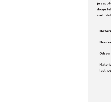
je zagot
druge te
svetlobi 
Materi
Fluores
Odsevn
Materia
lastno