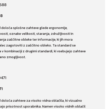
88
 določa splošne zahteve glede ergonomije,
vosti, oznake velikosti, staranja, združljivosti in
nja zaščitne obleke ter informacije, ki jih mora
alec zagotoviti z zaščitno obleko. Ta standard se
 v kombinaciji z drugimi standardi, ki vsebujejo zahteve
eno zmogljivost.
71
 določa zahteve za visoko vidna oblačila, ki vizualno
irajo prisotnost uporabnika. Namen visoko vidnih oblačil