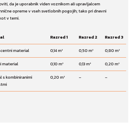
oviti, da je uporabnik viden voznikom ali upravljalcem
hnične opreme v vseh svetlobnih pogojih; tako pri dnevni
kot v temi.
al
Razred 1
Razred 2
Razred 3
centni material
0,14 m²
0,50 m²
0,80 m²
i material
0,10 m²
0,13 m²
0,20 m²
l s kombiniranimi
0,20 m²
–
–
stmi