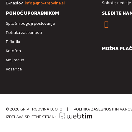
Sobote, nedelje
E-naslov:
info@grip-trgovina.si
POMOČ UPORABNIKOM
SLEDITE NA
Splošni pogoji poslovanja
Politika zasebnosti
Piškotki
MOŽNA PLAČ
Kolofon
Moj račun
Košarica
©
2026
GRIP TRGOVINA D. O. O
|
POLITIKA ZASEBNOSTI IN VAR
IZDELAVA SPLETNE STRANI: